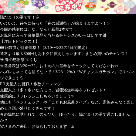
陽だまりの湯です！🌸
いよいよ、待ちに待った「春の感謝祭」が始まりますよ〜！✨
今回の感謝祭は、な、なんと豪華2本立て！
お風呂に入って豪華景品が当たるチャンスがいっぱいです🎁
【注目トピックス！】
🎟 回数券が特別価格！（3/19〜3/22の4日間限定）
通常より最大800円もおトクに買えちゃいます。まとめ買いのチャンス！
🎯 春の感謝祭 宝くじ
当選発表は3/20〜22。お手元の抽選券をチェックしてくださいね👀
ハズレちゃっても捨てないで！3/28・29の「Wチャンスガラポン」でリベン
ジできます💪
🏃‍♂️ 支配人に挑戦！歩数チャレンジ
支配人より多く歩いた方には、岩盤浴無料券をプレゼント！
健康的にリフレッシュしちゃいましょう✨
他にも「ベジチェック」や「こどもお風呂クイズ」など、家族みんなで楽し
める企画が盛りだくさんです！
春の陽気に誘われて、のんびり、ゆったり、陽だまりの湯で過ごしません
か？
皆さまのご来店、お待ちしております！♨️