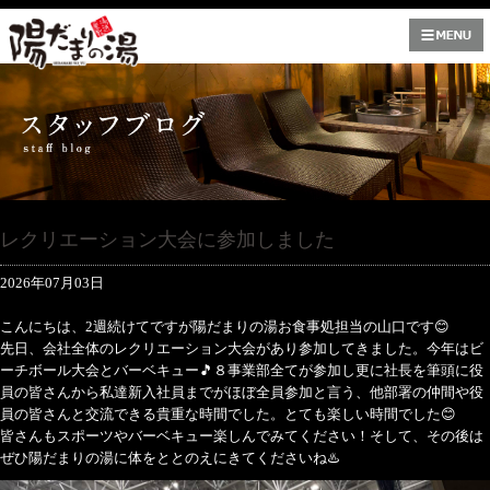
レクリエーション大会に参加しました
2026年07月03日
こんにちは、2週続けてですが陽だまりの湯お食事処担当の山口です😊
先日、会社全体のレクリエーション大会があり参加してきました。今年はビ
ーチボール大会とバーベキュー🎵８事業部全てが参加し更に社長を筆頭に役
員の皆さんから私達新入社員までがほぼ全員参加と言う、他部署の仲間や役
員の皆さんと交流できる貴重な時間でした。とても楽しい時間でした😊
皆さんもスポーツやバーベキュー楽しんでみてください！そして、その後は
ぜひ陽だまりの湯に体をととのえにきてくださいね♨️