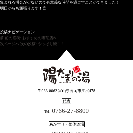
集まれる機会が少ないので有意義な時間を過ごすことができました！
明日からも頑張ります！😊
投稿ナビゲーション
前
前の投稿:
おすすめの喫茶店☕
次ページへ
次の投稿:
やっぱり鰻！！
〒933-0062 富山県高岡市江尻478
代表
0766-27-8800
Tel.
あかすり・整体道場